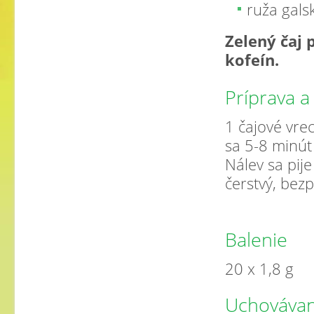
ruža galsk
Zelený čaj 
kofeín.
Príprava a
1 čajové vrec
sa 5-8 minút 
Nálev sa pije
čerstvý, bez
Balenie
20 x 1,8 g
Uchovávan