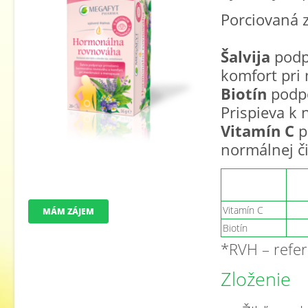
Porciovaná 
Šalvija
podp
komfort pri
Biotín
podpo
Prispieva k 
Vitamín C
p
normálnej či
Vitamín C
MÁM ZÁJEM
Biotín
*RVH – refe
Zloženie