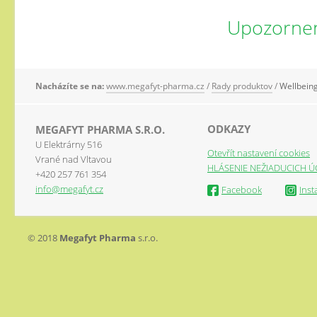
Upozorne
Nacházíte se na:
www.megafyt-pharma.cz
/
Rady produktov
/
Wellbein
ODKAZY
MEGAFYT PHARMA S.R.O.
U Elektrárny 516
Otevřít nastavení cookies
Vrané nad Vltavou
HLÁSENIE NEŽIADUCICH Ú
+420 257 761 354
info@megafyt.cz
Facebook
Ins
© 2018
Megafyt Pharma
s.r.o.