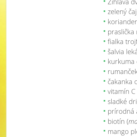
Žihľava d
zelený čaj
koriander
praslička 
fialka tro
šalvia leká
kurkuma d
rumanček 
čakanka o
vitamín C 
sladké dr
prírodná
biotín (
mal
mango plo