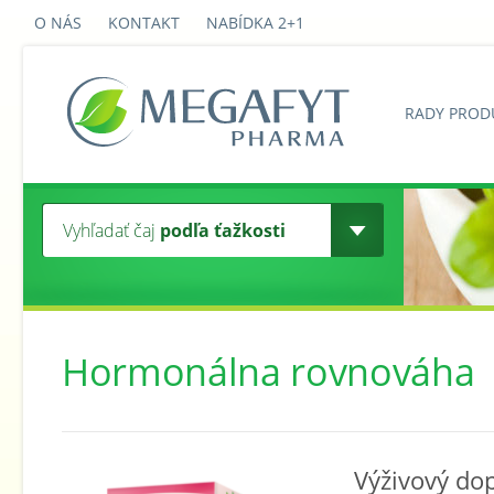
O NÁS
KONTAKT
NABÍDKA 2+1
RADY PROD
Vyhľadať čaj
podľa ťažkosti
Hormonálna rovnováha
Výživový do