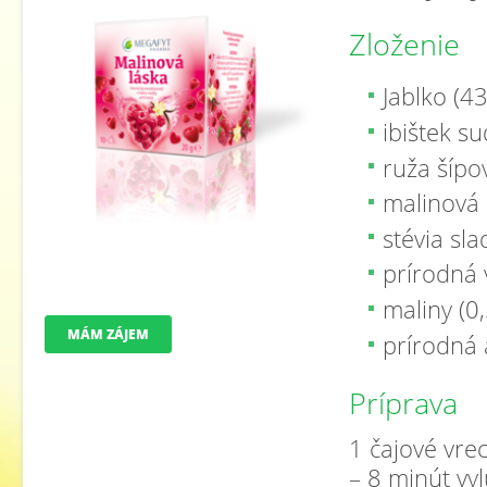
Zloženie
Jablko (4
ibištek s
ruža šípo
malinová
stévia slad
prírodná 
maliny (0
MÁM ZÁJEM
prírodná
Príprava
1 čajové vrec
– 8 minút vyl