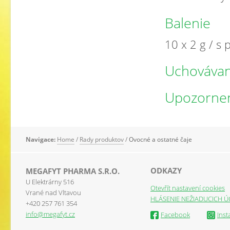
Balenie
10 x 2 g / s
Uchovávan
Upozorne
Navigace:
Home
/
Rady produktov
/
Ovocné a ostatné čaje
ODKAZY
MEGAFYT PHARMA S.R.O.
U Elektrárny 516
Otevřít nastavení cookies
Vrané nad Vltavou
HLÁSENIE NEŽIADUCICH Ú
+420 257 761 354
info@megafyt.cz
Facebook
Ins