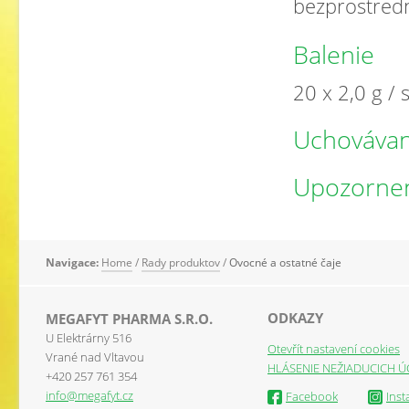
bezprostredn
Balenie
20 x 2,0 g /
Uchovávan
Upozorne
Navigace:
Home
/
Rady produktov
/
Ovocné a ostatné čaje
ODKAZY
MEGAFYT PHARMA S.R.O.
U Elektrárny 516
Otevřít nastavení cookies
Vrané nad Vltavou
HLÁSENIE NEŽIADUCICH Ú
+420 257 761 354
info@megafyt.cz
Facebook
Ins