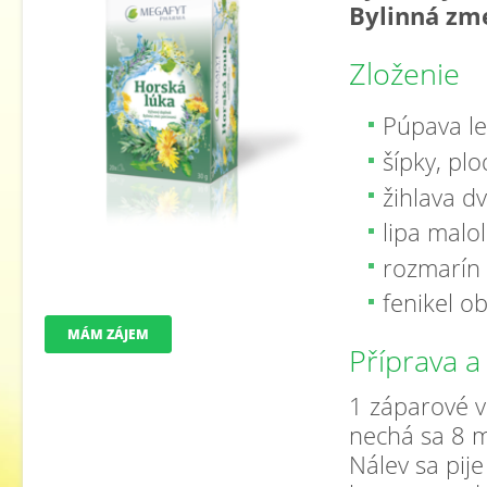
Bylinná zm
Zloženie
Púpava lek
šípky, plo
žihlava dv
lipa maloli
rozmarín l
fenikel ob
MÁM ZÁJEM
Příprava a
1 záparové vr
nechá sa 8 m
Nálev sa pije