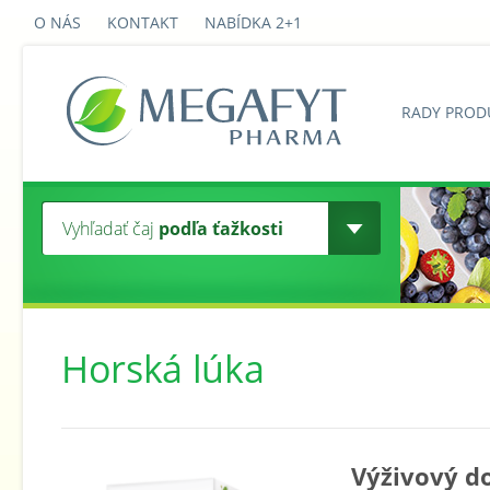
O NÁS
KONTAKT
NABÍDKA 2+1
RADY PROD
Vyhľadať čaj
podľa ťažkosti
Horská lúka
Výživový d