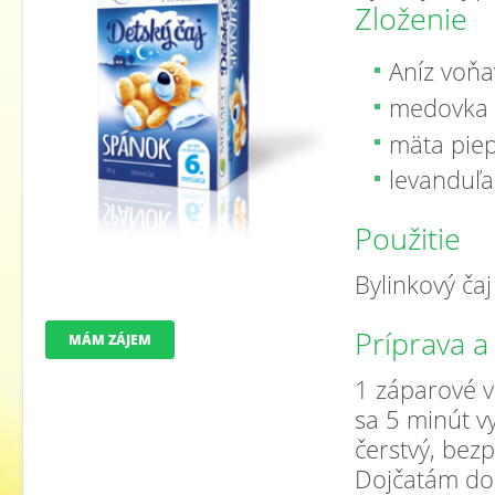
Zloženie
Aníz voňa
medovka le
mäta piep
levanduľa 
Použitie
Bylinkový ča
Príprava a
MÁM ZÁJEM
1 záparové vr
sa 5 minút v
čerstvý, bez
Dojčatám do 