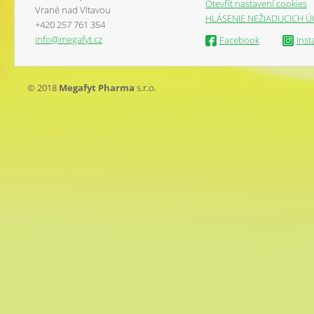
Otevřít nastavení cookies
Vrané nad Vltavou
HLÁSENIE NEŽIADUCICH Ú
+420 257 761 354
info@megafyt.cz
Facebook
Ins
© 2018
Megafyt Pharma
s.r.o.