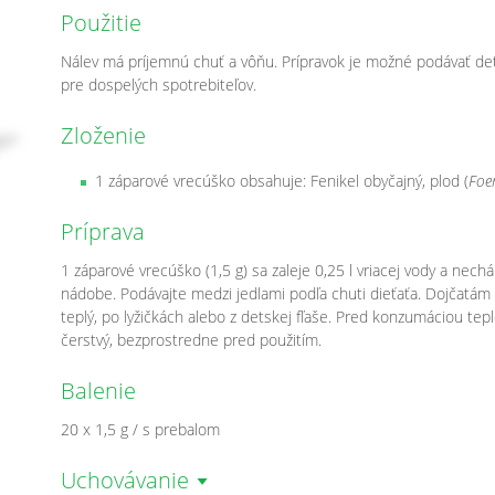
Použitie
Nálev má príjemnú chuť a vôňu. Prípravok je možné podávať de
pre dospelých spotrebiteľov.
Zloženie
1 záparové vrecúško obsahuje: Fenikel obyčajný, plod (
Foe
Príprava
1 záparové vrecúško (1,5 g) sa zaleje 0,25 l vriacej vody a nechá
nádobe. Podávajte medzi jedlami podľa chuti dieťaťa. Dojčatám
teplý, po lyžičkách alebo z detskej fľaše. Pred konzumáciou tepl
čerstvý, bezprostredne pred použitím.
Balenie
20 x 1,5 g / s prebalom
Uchovávanie