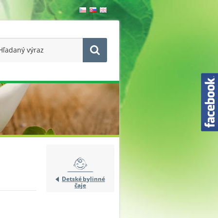
Detské bylinné
čaje