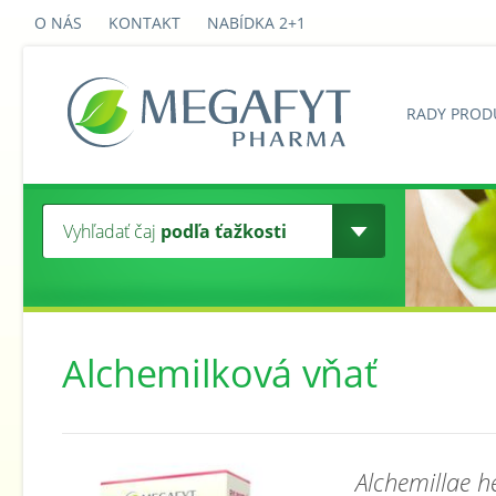
O NÁS
KONTAKT
NABÍDKA 2+1
RADY PROD
Vyhľadať čaj
podľa ťažkosti
Alchemilková vňať
Alchemillae h