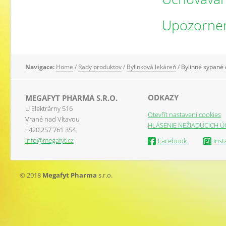
Upozorne
Navigace:
Home
/
Rady produktov
/
Bylinková lekáreň
/
Bylinné sypané 
ODKAZY
MEGAFYT PHARMA S.R.O.
U Elektrárny 516
Otevřít nastavení cookies
Vrané nad Vltavou
HLÁSENIE NEŽIADUCICH Ú
+420 257 761 354
info@megafyt.cz
Facebook
Ins
© 2018
Megafyt Pharma
s.r.o.