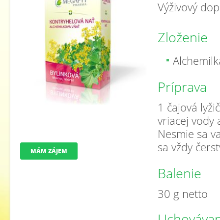
Výživový dop
Zloženie
Alchemilk
Príprava
1 čajová lyži
vriacej vody
Nesmie sa var
sa vždy čers
MÁM ZÁJEM
Balenie
30 g netto
Uchovávan