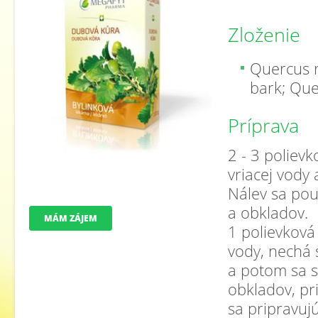
Zloženie
Quercus r
bark; Qu
Príprava
2 - 3 polievk
vriacej vody
Nálev sa pou
a obkladov.
MÁM ZÁJEM
1 polievková 
vody, nechá s
a potom sa s
obkladov, pr
sa pripravuj