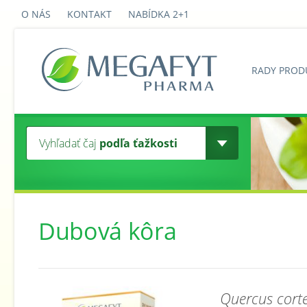
O NÁS
KONTAKT
NABÍDKA 2+1
RADY PROD
Vyhľadať čaj
podľa ťažkosti
Dubová kôra
Quercus cort