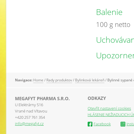
Balenie
100 g netto
Uchovávan
Upozorne
Navigace:
Home
/
Rady produktov
/
Bylinková lekáreň
/
Bylinné sypané 
ODKAZY
MEGAFYT PHARMA S.R.O.
U Elektrárny 516
Otevřít nastavení cookies
Vrané nad Vltavou
HLÁSENIE NEŽIADUCICH Ú
+420 257 761 354
info@megafyt.cz
Facebook
Ins