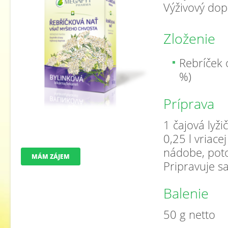
Výživový dop
Zloženie
Rebríček 
%)
Príprava
1 čajová lyž
0,25 l vriace
nádobe, poto
MÁM ZÁJEM
Pripravuje s
Balenie
50 g netto