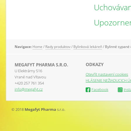
Uchovávan
Upozorne
Navigace:
Home
/
Rady produktov
/
Bylinková lekáreň
/
Bylinné sypané 
ODKAZY
MEGAFYT PHARMA S.R.O.
U Elektrárny 516
Otevřít nastavení cookies
Vrané nad Vltavou
HLÁSENIE NEŽIADUCICH Ú
+420 257 761 354
info@megafyt.cz
Facebook
Ins
© 2018
Megafyt Pharma
s.r.o.