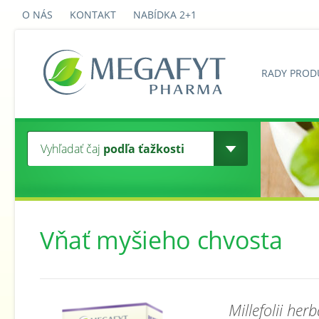
O NÁS
KONTAKT
NABÍDKA 2+1
RADY PROD
Vyhľadať čaj
podľa ťažkosti
Vňať myšieho chvosta
Millefolii her