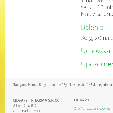
1 nálevové vr
sa 5 – 10 min
Nálev sa pri
Balenie
30 g, 20 nál
Uchovávan
Upozorne
Navigace:
Home
/
Rady produktov
/
Bylinková lekáreň
/
Bylinné jednodr
ODKAZY
MEGAFYT PHARMA S.R.O.
U Elektrárny 516
Otevřít nastavení cookies
Vrané nad Vltavou