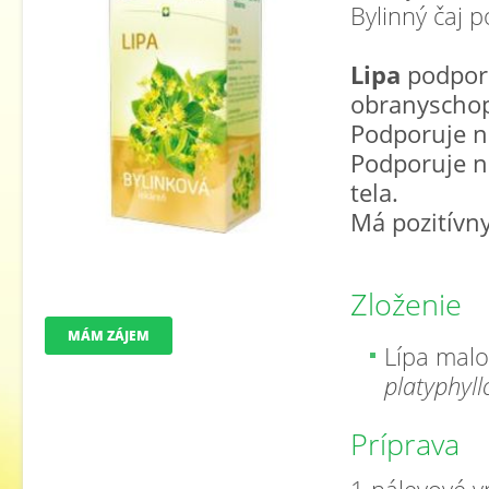
Bylinný čaj 
Lipa
podporu
obranyscho
Podporuje n
Podporuje n
tela.
Má pozitívny
Zloženie
MÁM ZÁJEM
Lípa malol
platyphyllo
Príprava