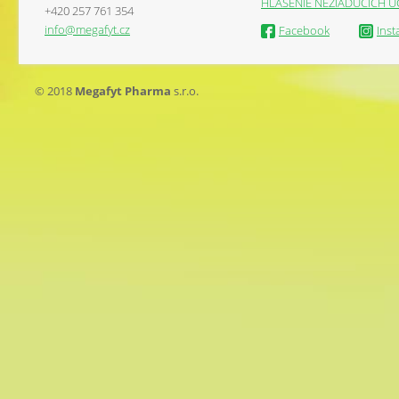
HLÁSENIE NEŽIADUCICH Ú
+420 257 761 354
info@megafyt.cz
Facebook
Ins
© 2018
Megafyt Pharma
s.r.o.