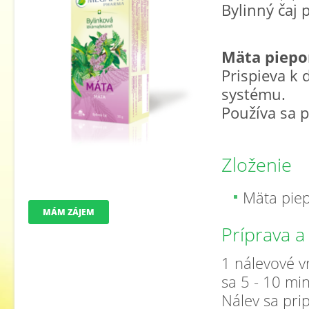
Bylinný čaj 
Mäta
piepo
Prispieva k 
systému.
Používa sa p
Zloženie
Mäta piep
MÁM ZÁJEM
Príprava a
1 nálevové vr
sa 5 - 10 min
Nálev sa pri