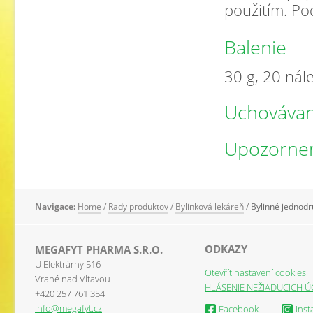
použitím. Po
Balenie
30 g, 20 nál
Uchovávan
Upozorne
Navigace:
Home
/
Rady produktov
/
Bylinková lekáreň
/
Bylinné jednodr
ODKAZY
MEGAFYT PHARMA S.R.O.
U Elektrárny 516
Otevřít nastavení cookies
Vrané nad Vltavou
HLÁSENIE NEŽIADUCICH Ú
+420 257 761 354
info@megafyt.cz
Facebook
Ins