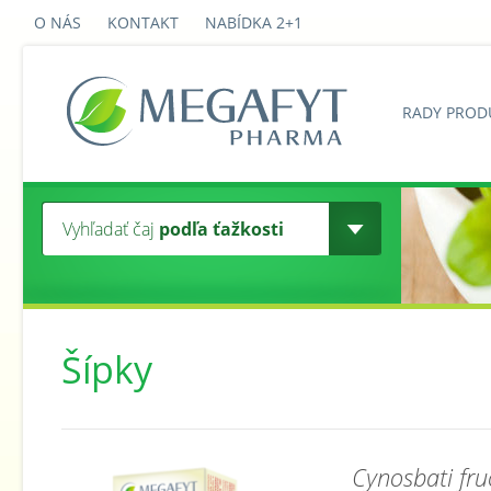
O NÁS
KONTAKT
NABÍDKA 2+1
RADY PROD
Vyhľadať čaj
podľa ťažkosti
Šípky
Cynosbati fru