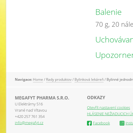
Balenie
70 g, 20 nál
Uchovávan
Upozorne
Navigace:
Home
/
Rady produktov
/
Bylinková lekáreň
/
Bylinné jednodr
ODKAZY
MEGAFYT PHARMA S.R.O.
U Elektrárny 516
Otevřít nastavení cookies
Vrané nad Vltavou
HLÁSENIE NEŽIADUCICH Ú
+420 257 761 354
info@megafyt.cz
Facebook
Ins