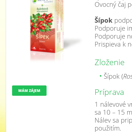
Ovocný čaj p
Šípok
podpor
Podporuje i
Podporuje n
Prispieva k 
Zloženie
Šípok (
Ros
Príprava
MÁM ZÁJEM
1 nálevové vr
sa 10 – 15 m
Nálev sa pri
použitím.