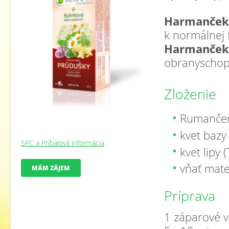
Harmanček, 
k normálnej f
Harmanček,
obranyschop
Zloženie
Rumančeno
kvet bazy
SPC a Príbalová informácia
kvet lipy 
vňať mate
MÁM ZÁJEM
Príprava
1 záparové v