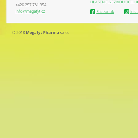
HLÁSENIE NEŽIADUCICH Ú
+420 257 761 354
info@megafyt.cz
Facebook
Ins
© 2018
Megafyt Pharma
s.r.o.