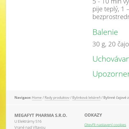
5 - 10 min vy
pije teplý, 1
bezprostredn
Balenie
30 g, 20 čaj
Uchovávan
Upozorne
Navigace:
Home
/
Rady produktov
/
Bylinková lekáreň
/
Bylinné čajové 
ODKAZY
MEGAFYT PHARMA S.R.O.
U Elektrárny 516
Otevřít nastavení cookies
Vrané nad Vltavou