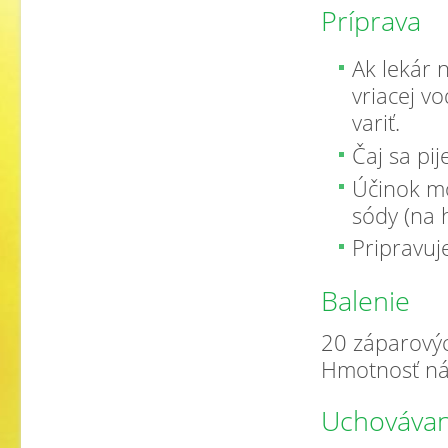
Príprava
Ak lekár 
vriacej v
variť.
Čaj sa pij
Účinok mo
sódy (na 
Pripravuj
Balenie
20 záparovýc
Hmotnosť ná
Uchovávan