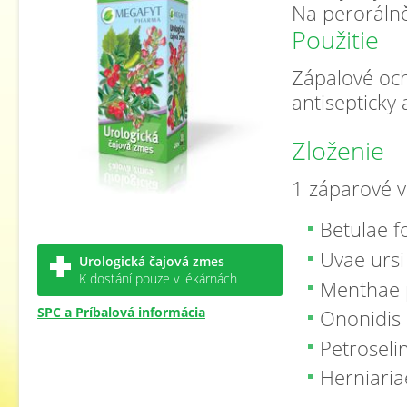
Na perorálně
Použitie
Zápalové oc
antisepticky 
Zloženie
1 záparové v
Betulae f
Uvae ursi
Urologická čajová zmes
K dostání pouze v lékárnách
Menthae p
SPC a Príbalová informácia
Ononidis 
Petroseli
Herniaria