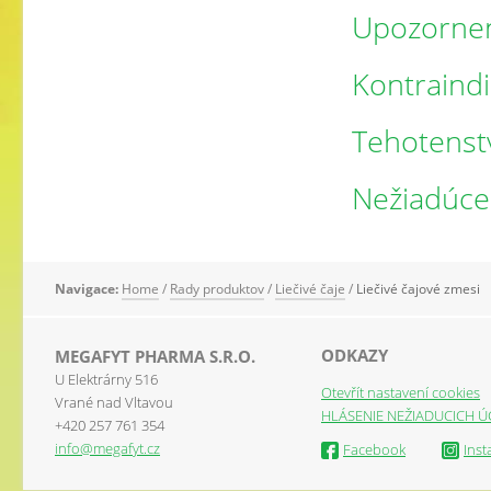
Upozorne
Kontraindi
Tehotenst
Nežiadúce
Navigace:
Home
/
Rady produktov
/
Liečivé čaje
/
Liečivé čajové zmesi
ODKAZY
MEGAFYT PHARMA S.R.O.
U Elektrárny 516
Otevřít nastavení cookies
Vrané nad Vltavou
HLÁSENIE NEŽIADUCICH Ú
+420 257 761 354
info@megafyt.cz
Facebook
Ins